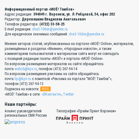
Информационный портал «МОЁ! Тамбов»
Адрес редакции:
394049 г. Воронеж, ул. Л.Рябцевой, 54, офис 202
Редактор:
Деревяшкин Владислав Анатольевич
Телефон редактора:
(4722) 33-58-25
E-mail редакции:
dva3-10der@yandex.ru
Для юридически значимых сообщений:
dva3-10der@yandex.ru
Мнения авторов статей, опубликованных на портале «МОЁ! Online», материалов,
размещённых в разделах «Мнения», «Народные новости», а также
комментариев пользователей к материалам сайта могут не совпадать
с позицией редакции газеты «МОЁ!» и портала «МОЁ! Online».
По вопросам размещения материалов на сайте обращайтесь:
почта
webzb@kpv.ru
, телефон (473) 267-94-14
По вопросам размещения рекламы на сайте обращайтесь:
почта
lip@kpv.ru
с пометкой «Реклама на портале "МОЁ! Тамбов"»,
телефон (473) 267-94-13
RSS
Подписка на новости:
«МОЁ! Тамбов» в сети:
«ВКонтакте»
,
Twitter
Наши партнёры:
Альянс руководителей
Типография «Прайм Принт Воронеж»
региональных СМИ России