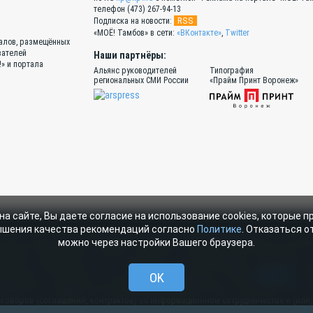
телефон (473) 267-94-13
RSS
Подписка на новости:
«МОЁ! Тамбов» в сети:
«ВКонтакте»
,
Twitter
иалов, размещённых
вателей
Наши партнёры:
!» и портала
Альянс руководителей
Типография
региональных СМИ России
«Прайм Принт Воронеж»
на сайте, Вы даете согласие на использование cookies, которые 
ышения качества рекомендаций согласно
Политике
. Отказаться от
ортале «МОЁ! Online» сотрудниками редакции, нештатными авторами и читател
можно через настройки Вашего браузера.
тся законодательством о правах на результаты интеллектуальной деятельности
Online», допускается только с письменного согласия редакции с указанием сс
ерссылки на moe-tambov.ru. Все вопросы можно задать по адресу
OK
web@kpv.ru
. В
мационном сотрудничестве между редакцией «МОЁ! Online» и органами власти.
договоров (соглашений, контрактов) об информационном сотрудничестве и (или)