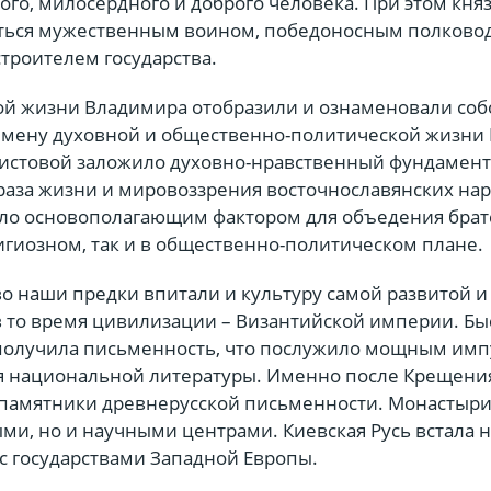
го, милосердного и доброго человека. При этом кня
ться мужественным воином, победоносным полково
троителем государства.
й жизни Владимира отобразили и ознаменовали соб
мену духовной и общественно-политической жизни 
истовой заложило духовно-нравственный фундамен
аза жизни и мировоззрения восточнославянских нар
ало основополагающим фактором для объедения брат
игиозном, так и в общественно-политическом плане.
о наши предки впитали и культуру самой развитой и
 то время цивилизации – Византийской империи. Бы
 получила письменность, что послужило мощным им
 национальной литературы. Именно после Крещени
памятники древнерусской письменности. Монастыри
ми, но и научными центрами. Киевская Русь встала 
с государствами Западной Европы.