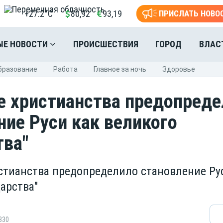
+27.2°C
80,92
93,19
ПРИСЛАТЬ НОВО
ЫЕ НОВОСТИ
ПРОИСШЕСТВИЯ
ГОРОД
ВЛАС
бразование
Pабота
Главное за ночь
Здоровье
е христианства предопред
ние Руси как великого
тва"
стианства предопределило становление Ру
арства"
330