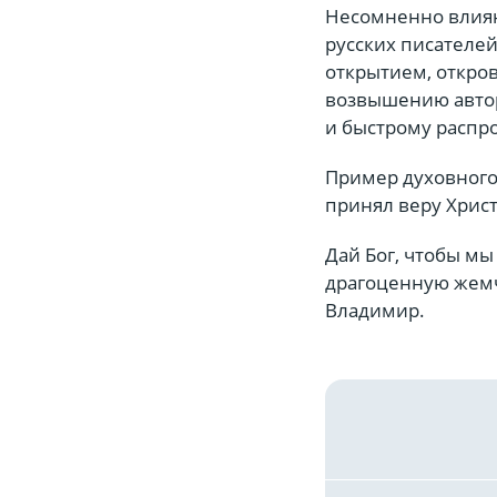
Несомненно влиян
русских писателе
открытием, откро
возвышению автор
и быстрому распр
Пример духовного 
принял веру Христ
Дай Бог, чтобы мы
драгоценную жемч
Владимир.