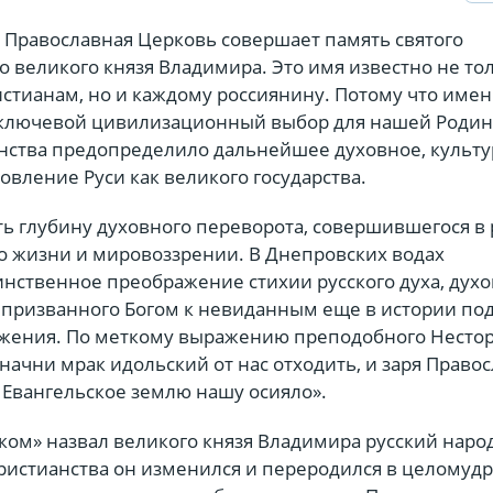
я Православная Церковь совершает память святого
 великого князя Владимира. Это имя известно не то
стианам, но и каждому россиянину. Потому что имен
 ключевой цивилизационный выбор для нашей Родин
нства предопределило дальнейшее духовное, культу
овление Руси как великого государства.
ть глубину духовного переворота, совершившегося в
го жизни и мировоззрении. В Днепровских водах
инственное преображение стихии русского духа, дух
 призванного Богом к невиданным еще в истории по
ужения. По меткому выражению преподобного Несто
 начни мрак идольский от нас отходить, и заря Право
 Евангельское землю нашу осияло».
ом» назвал великого князя Владимира русский народ
христианства он изменился и переродился в целомудр