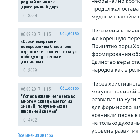
необычайно кротко
родной язык как
драгоценный дар»
продолжал остава
мудрым главой и с
0
3554
Перемены в лично
Общество
06.09.2017 11:15
же коренную пере
«Своей смертью и
Принятие веры Хр
воскресением Спаситель
одерживает окончательную
формирования обр
победу над грехом и
Единство веры ст
диаволом»
народов как в рел
0
2639
Через христианств
Общество
06.09.2017 11:15
могущественной в
"Успех в жизни человека во
развитие на Руси
многом складывается из
для формирования
знаний, полученных на
школьной скамье"
возникли первые 
0
4402
не только духовны
уровень развития 
Все мнения автора