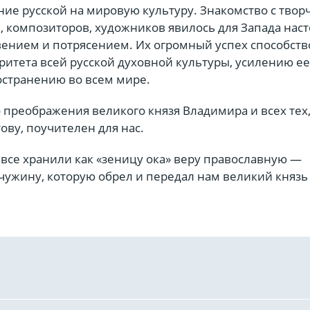
ие русской на мировую культуру. Знакомство с твор
й, композиторов, художников явилось для Запада на
вением и потрясением. Их огромный успех способств
итета всей русской духовной культуры, усилению е
остранению во всем мире.
преображения великого князя Владимира и всех тех,
ову, поучителен для нас.
 все хранили как «зеницу ока» веру православную —
ужину, которую обрел и передал нам великий князь