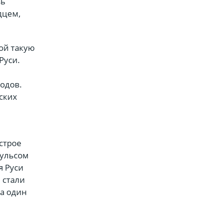
зь
дцем,
ой такую
Руси.
т
одов.
ских
строе
пульсом
я Руси
 стали
на один