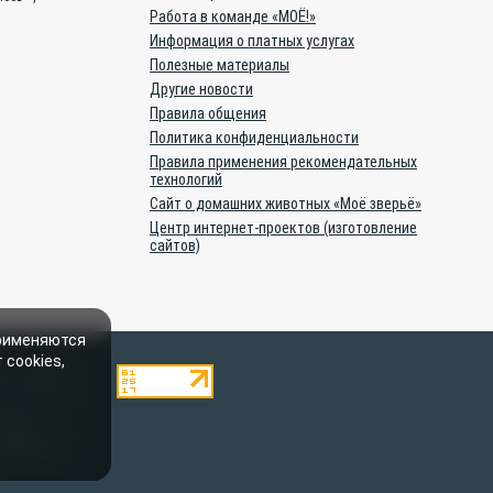
Работа в команде «МОЁ!»
Информация о платных услугах
Полезные материалы
Другие новости
Правила общения
Политика конфиденциальности
Правила применения рекомендательных
технологий
Сайт о домашних животных «Моё зверьё»
Центр интернет-проектов (изготовление
сайтов)
применяются
 cookies,
ями, являются
. Полное или
ылки на
 рубрике «От
 Материалы