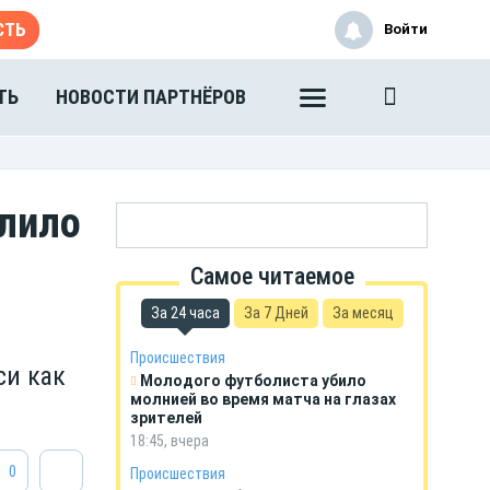
СТЬ
Войти
ТЬ
НОВОСТИ ПАРТНЁРОВ
елило
Самое читаемое
За 24 часа
За 7 Дней
За месяц
Происшествия
си как
Молодого футболиста убило
молнией во время матча на глазах
зрителей
18:45, вчера
0
Происшествия