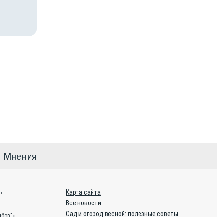
Мнения
Карта сайта
ь:
Все новости
Сад и огород весной: полезные советы
бов"»,