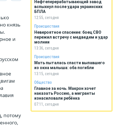
Нефтеперерабатывающий завод
вспыхнул после удара украинских
БПЛА
лько
12:55, сегодня
но князь
Происшествия
ы.
Невероятное спасение: боец СВО
пережил встречу с медведем и удар
рное и
молнии
13:36, сегодня
Происшествия
 русском
Мать пыталась спасти выпавшего
из окна малыша: оба погибли
овное
13:15, сегодня
двигам
Общество
ра
Главное за ночь. Макрон хочет
наказать Россию, а мигранты
славия
изнасиловали ребёнка
07:11, сегодня
, потому
енного,