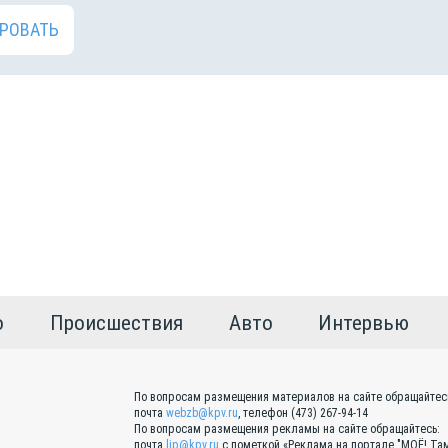
РОВАТЬ
о
Происшествия
Авто
Интервью
По вопросам размещения материалов на сайте обращайтес
почта
webzb@kpv.ru
, телефон (473) 267-94-14
По вопросам размещения рекламы на сайте обращайтесь:
почта
lip@kpv.ru
с пометкой «Реклама на портале "МОЁ! Там