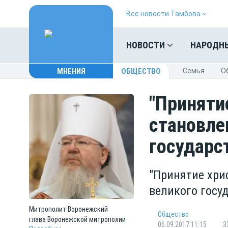
Все новости Тамбова
НОВОСТИ
НАРОДН
МНЕНИЯ
ОБЩЕСТВО
Cемья
O
"Приняти
становле
государс
"Принятие хри
великого госуд
Митрополит
Воронежский
Общество
глава Воронежской митрополии
06.09.2017 11:15
3