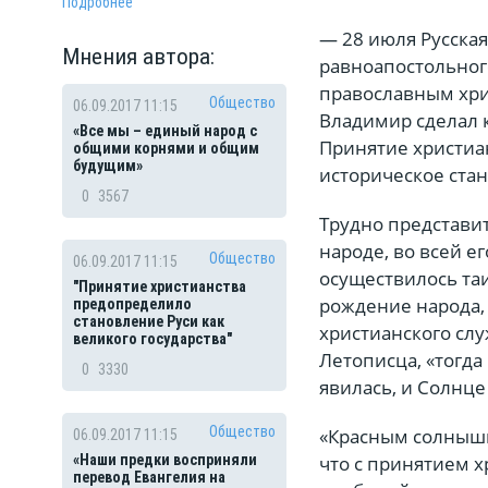
Подробнее
— 28 июля Русска
Мнения автора:
равноапостольного
православным хри
Общество
06.09.2017 11:15
Владимир сделал
«Все мы – единый народ с
Принятие христиа
общими корнями и общим
будущим»
историческое стан
0
3567
Трудно представи
народе, во всей е
Общество
06.09.2017 11:15
осуществилось та
"Принятие христианства
рождение народа,
предопределило
становление Руси как
христианского сл
великого государства"
Летописца, «тогда
0
3330
явилась, и Солнце
Общество
«Красным солнышк
06.09.2017 11:15
что с принятием 
«Наши предки восприняли
перевод Евангелия на