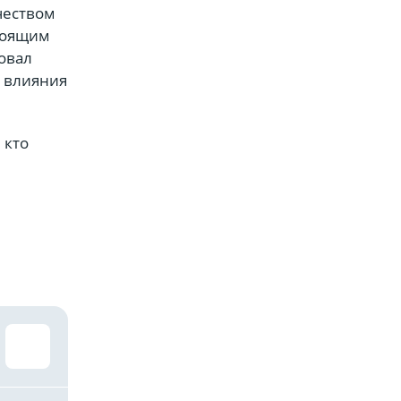
чеством
стоящим
овал
е влияния
 кто