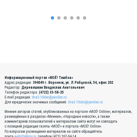
Информационный портал «МОЁ! Тамбов»
Адрес редакции:
394049 г. Воронеж, ул. Л.Рябцевой, 54, офис 202
Редактор:
Деревяшкин Владислав Анатольевич
Телефон редактора:
(4722) 33-58-25
E-mail редакции:
dva3-10der@yandex.ru
Для юридически значимых сообщений:
dva3-10der@yandex.ru
Мнения авторов статей, опубликованных на портале «МОЁ! Online», материалов,
размещённых в разделах «Мнения», «Народные новости», а также
комментариев пользователей к материалам сайта могут не совпадать
с позицией редакции газеты «МОЁ!» и портала «МОЁ! Online».
По вопросам размещения материалов на сайте обращайтесь:
почта
webzb@kpv.ru
, телефон (473) 267-94-14